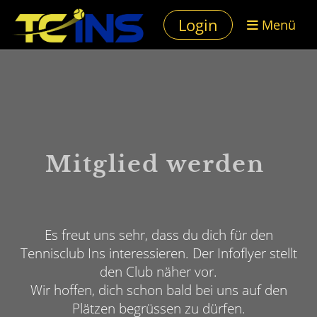
Login
Menü
Mitglied werden
Es freut uns sehr, dass du dich für den
Tennisclub Ins interessieren. Der Infoflyer stellt
den Club näher vor.
Wir hoffen, dich schon bald bei uns auf den
Plätzen begrüssen zu dürfen.