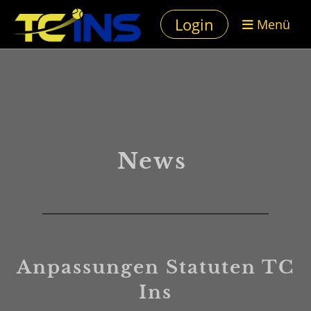
Login
Menü
News
Anpassungen Statuten TC
Ins